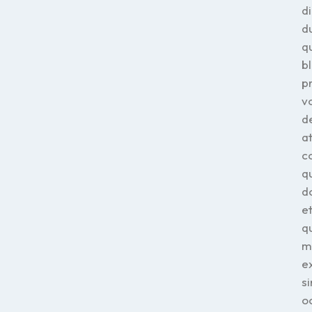
d
d
q
bl
p
v
de
a
c
q
d
e
q
m
e
si
o