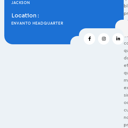
JACKSON
bl
p
Location :
v
ENVANTO HEADQUARTER
de
a
c
q
d
e
q
m
e
si
o
c
n
p