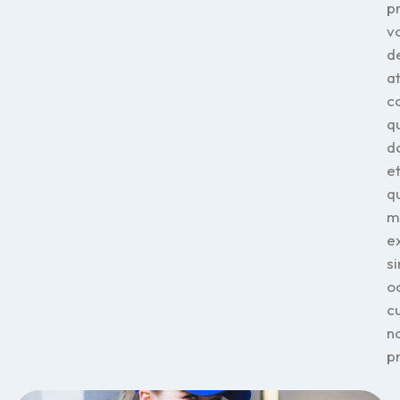
p
v
de
a
c
q
d
e
q
m
e
si
o
c
n
p