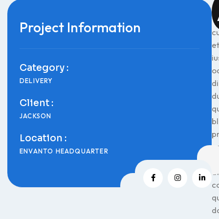
Project Information
c
e
iu
Category :
o
DELIVERY
d
d
Client :
q
JACKSON
bl
p
Location :
v
ENVANTO HEADQUARTER
de
a
c
q
d