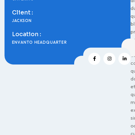
d
d
Client :
q
JACKSON
bl
p
Location :
v
ENVANTO HEADQUARTER
de
a
c
q
d
e
q
m
e
si
o
c