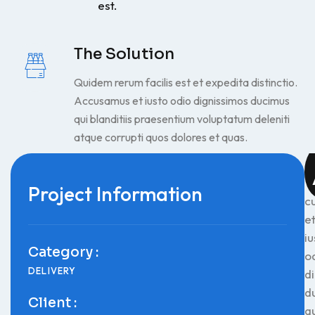
est.
The Solution
Quidem rerum facilis est et expedita distinctio.
Accusamus et iusto odio dignissimos ducimus
qui blanditiis praesentium voluptatum deleniti
atque corrupti quos dolores et quas.
Project Information
c
e
iu
Category :
o
DELIVERY
d
d
Client :
q