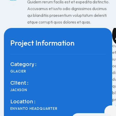
Quidem rerum facilis est et expedita distinctio.
Accusamus et iusto odio dignissimos ducimus
qui blanditiis praesentium voluptatum deleniti
atque corrupti quos dolores et quas.
Project Information
c
e
iu
Category :
o
GLACIER
d
d
Client :
q
JACKSON
bl
p
Location :
v
ENVANTO HEADQUARTER
de