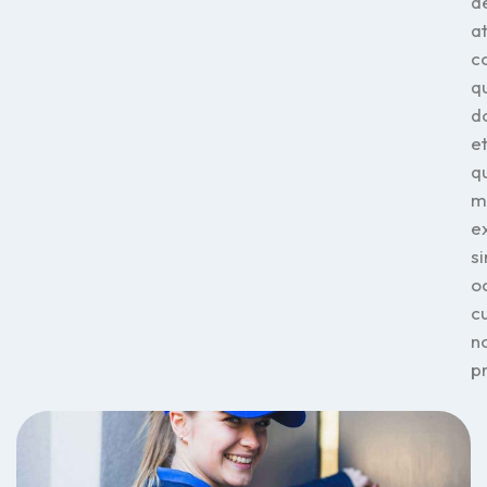
de
a
c
q
d
e
q
m
e
si
o
c
n
p