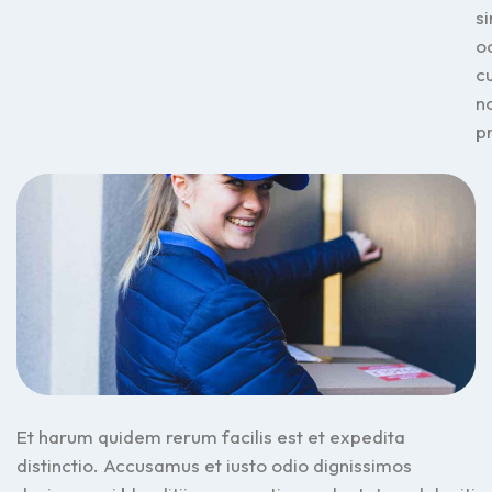
si
o
c
n
p
Et harum quidem rerum facilis est et expedita
distinctio. Accusamus et iusto odio dignissimos