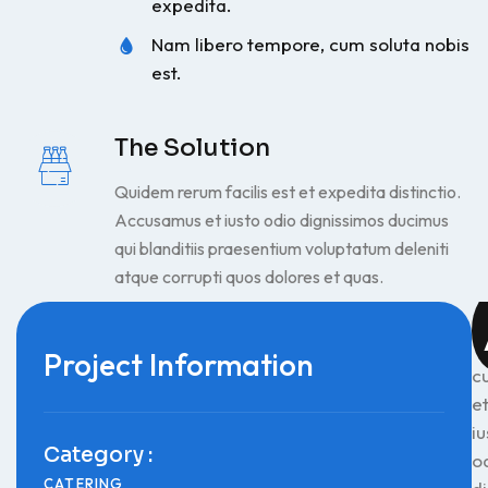
expedita.
Nam libero tempore, cum soluta nobis
est.
The Solution
Quidem rerum facilis est et expedita distinctio.
Accusamus et iusto odio dignissimos ducimus
qui blanditiis praesentium voluptatum deleniti
atque corrupti quos dolores et quas.
Project Information
c
e
iu
Category :
o
CATERING