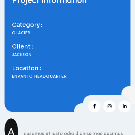
Category :
GLACIER
Client :
JACKSON
Location :
ENVANTO HEADQUARTER
A
cusamus et iusto odio dignissimos ducimus