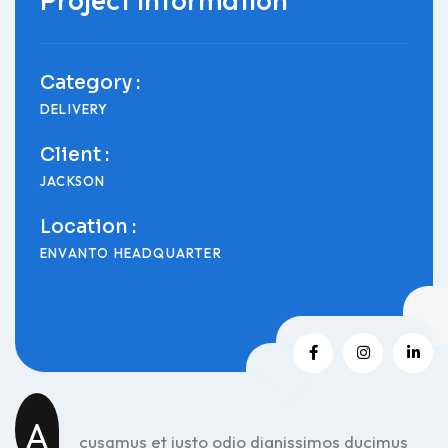
Category :
DELIVERY
Client :
JACKSON
Location :
ENVANTO HEADQUARTER
A
cusamus et iusto odio dignissimos ducimus